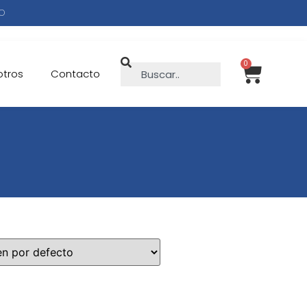
KO
0
otros
Contacto